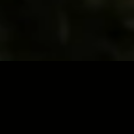
One Thousand Flavors In One Place
Choose your favorite category mauris orci dignissim nisl, id
gravida nunc enim quis nibh. Maecenas convallis eros a ante
dignissim.
Book a Table