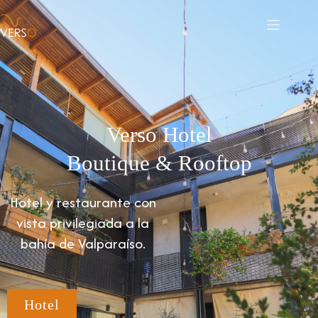
Verso Hotel
Boutique & Rooftop
Hotel y restaurante con
vista privilegiada a la
bahía de
Valparaíso
.
Hotel