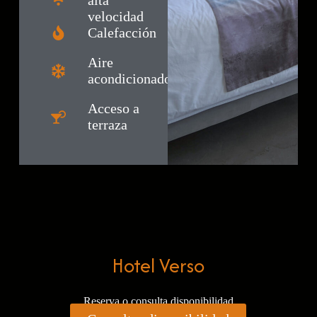
alta
velocidad
Calefacción
Aire
acondicionado
Acceso a
terraza
Hotel Verso
Reserva o consulta disponibilidad