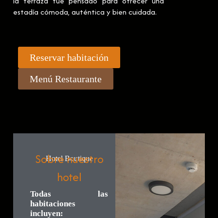
la terraza fue pensado para ofrecer una
estadía cómoda, auténtica y bien cuidada.
Reservar habitación
Menú Restaurante
Sobre nuestro
Hotel Boutique
hotel
Todas las
habitaciones
incluyen: