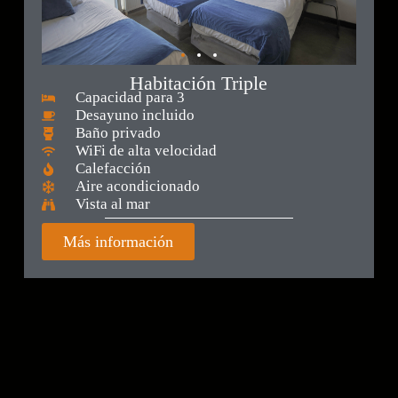
Habitación Triple
Capacidad para 3
Desayuno incluido
Baño privado
WiFi de alta velocidad
Calefacción
Aire acondicionado
Vista al mar
Más información