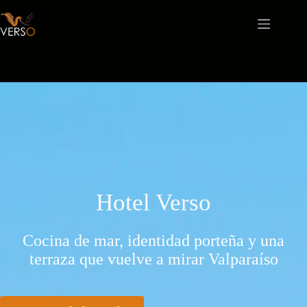
Hotel Verso
Cocina de mar, identidad porteña y una
terraza que vuelve a mirar Valparaíso